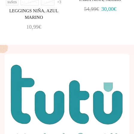
+3
9AÑOS
1,5 - 2 AÑOS
11AÑOS
54,99
€
30,00
€
LEGGINGS NIÑA, AZUL
MARINO
10,99
€