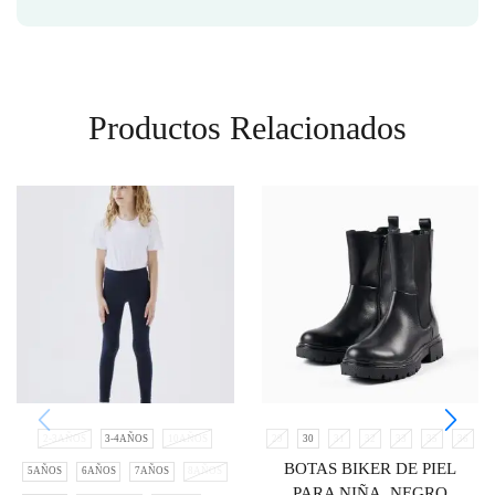
Productos Relacionados
2-3AÑOS
3-4AÑOS
10AÑOS
29
30
31
32
33
35
36
BOTAS BIKER DE PIEL
5AÑOS
6AÑOS
7AÑOS
8AÑOS
PARA NIÑA, NEGRO