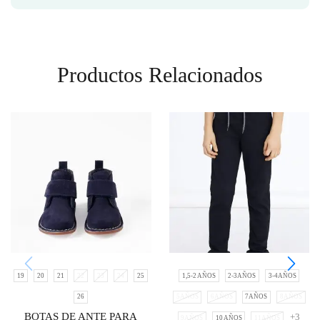
Productos Relacionados
19
20
21
22
23
24
25
1,5-2 AÑOS
2-3AÑOS
3-4AÑOS
26
5AÑOS
6AÑOS
7AÑOS
8AÑOS
BOTAS DE ANTE PARA
+3
9AÑOS
10 AÑOS
11AÑOS