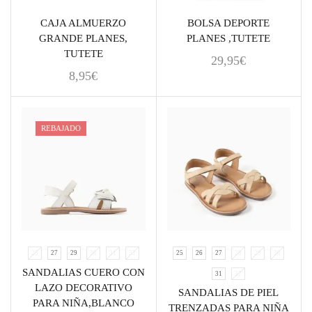
CAJA ALMUERZO
BOLSA DEPORTE
GRANDE PLANES,
PLANES ,TUTETE
TUTETE
29,95
€
8,95
€
REBAJADO
25
27
29
30
31
32
25
26
27
28
29
30
SANDALIAS CUERO CON
31
32
LAZO DECORATIVO
SANDALIAS DE PIEL
PARA NIÑA,BLANCO
TRENZADAS PARA NIÑA