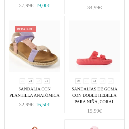
37,99
€
19,00
€
34,99
€
REBAJADO
25
28
29
30
30
31
33
34
35
SANDALIA CON
SANDALIAS DE GOMA
PLANTILLA ANATÓMICA
CON DOBLE HEBILLA
PARA NIÑA ,CORAL
32,99
€
16,50
€
15,99
€