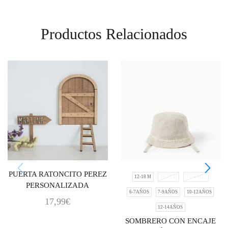
Productos Relacionados
PUERTA RATONCITO PEREZ
12-18 M
18-24 M
3-5 AÑOS
PERSONALIZADA
6-7AÑOS
7-9AÑOS
10-12AÑOS
17,99
€
12-14AÑOS
SOMBRERO CON ENCAJE