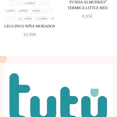
FUNDA ALMUERZO
2-3AÑOS
3-4AÑOS
10AÑOS
TERMICA LITTLE RED
5AÑOS
6AÑOS
7AÑOS
8AÑOS
8,95
€
+4
9AÑOS
1,5 - 2 AÑOS
3-4 AÑOS
LEGGINGS NIÑA MORADOS
10,99
€