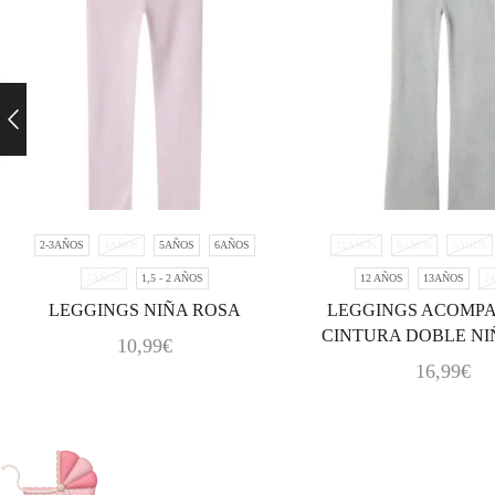
2-3AÑOS
4AÑOS
5AÑOS
6AÑOS
10AÑOS
8AÑOS
9AÑOS
7AÑOS
1,5 - 2 AÑOS
12 AÑOS
13AÑOS
1
LEGGINGS NIÑA ROSA
LEGGINGS ACOMP
CINTURA DOBLE NIÑ
10,99
€
16,99
€