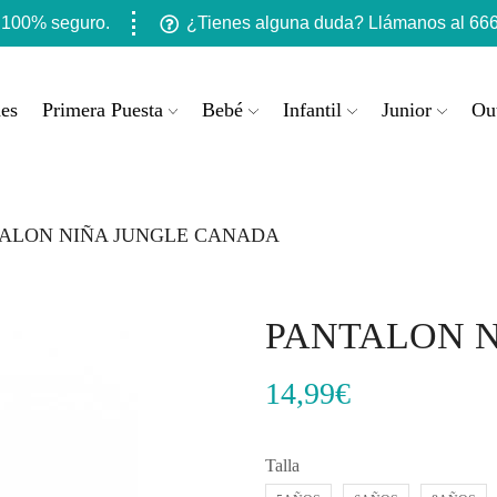
 100% seguro.
¿Tienes alguna duda? Llámanos al 666
es
Primera Puesta
Bebé
Infantil
Junior
Out
ALON NIÑA JUNGLE CANADA
PANTALON 
14,99
€
Talla