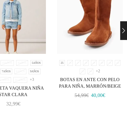
10AÑOS
4AÑOS
5AÑOS
25
26
27
28
29
30
31
32
+2
7AÑOS
8AÑOS
9AÑOS
33
34
BOTAS EN ANTE CON PELO
+3
- 2 AÑOS
11 AÑOS
PARA NIÑA, MARRÓN/BEIGE
ETA VAQUERA NIÑA
STAR CLARA
54,99
€
40,00
€
32,99
€