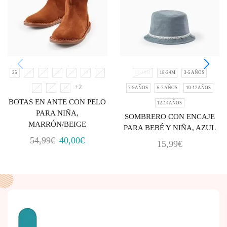
25
26
27
28
29
30
31
12-18M
18-24M
3-5 AÑOS
+2
32
33
34
7-9AÑOS
6-7 AÑOS
10-12AÑOS
BOTAS EN ANTE CON PELO
12-14AÑOS
PARA NIÑA,
SOMBRERO CON ENCAJE
MARRÓN/BEIGE
PARA BEBÉ Y NIÑA, AZUL
54,99
€
40,00
€
15,99
€