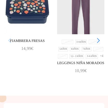
FIAMBRERA FRESAS
2-3AÑOS
3-4AÑOS
10AÑOS
14,99
€
5AÑOS
6AÑOS
7AÑOS
8AÑOS
+4
9AÑOS
1,5 - 2 AÑOS
3-4 AÑOS
LEGGINGS NIÑA MORADOS
10,99
€