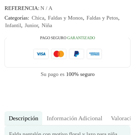
REFERENCIA:
N / A
Categorías:
Chica
,
Faldas y Monos
,
Faldas y Petos
,
Infantil
,
Junior
,
Niña
PAGO SEGURO
GARANTIZADO
Su pago es
100% seguro
Descripción
Información Adicional
Valoracio
Falda pantalón con motivo floral y lazo para niña,