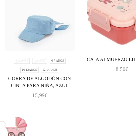
CAJA ALMUERZO LI
3-5 AÑOS
7-9AÑOS
6-7 AÑOS
8,50
€
10-12AÑOS
12-14AÑOS
GORRA DE ALGODÓN CON
CINTA PARA NIÑA, AZUL
15,99
€