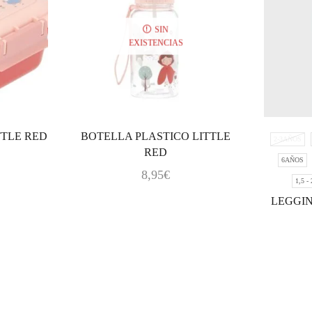
SIN
EXISTENCIAS
TTLE RED
BOTELLA PLASTICO LITTLE
2-3AÑOS
RED
6AÑOS
8,95
€
1,5 -
LEGGI