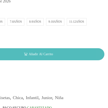
de 2026
OS
7-8AÑOS
8-9AÑOS
9-10AÑOS
11-12AÑOS
Añadir Al Carrito
setas
,
Chica
,
Infantil
,
Junior
,
Niña
PAGO SEGURO
GARANTIZADO