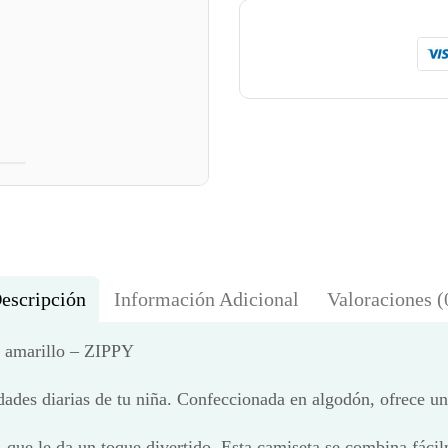
escripción
Información Adicional
Valoraciones (
, amarillo – ZIPPY
dades diarias de tu niña. Confeccionada en algodón, ofrece un 
, que le da un toque divertido. Esta camiseta se combina fáci