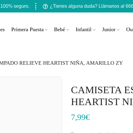
 100% seguro.
¿Tienes alguna duda? Llámanos al 666
es
Primera Puesta
Bebé
Infantil
Junior
Out
MPADO RELIEVE HEARTIST NIÑA, AMARILLO ZY
CAMISETA E
HEARTIST N
7,99
€