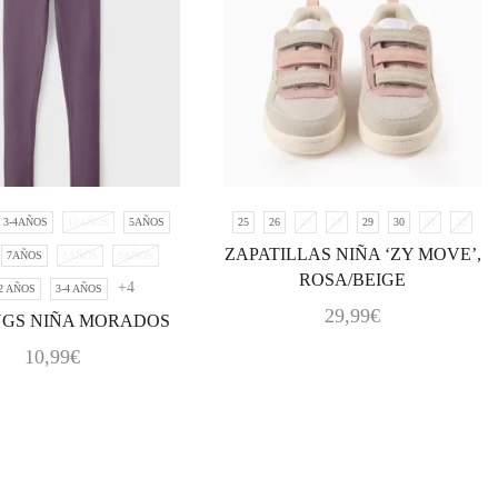
3-4AÑOS
10AÑOS
5AÑOS
25
26
27
28
29
30
31
32
ZAPATILLAS NIÑA ‘ZY MOVE’,
7AÑOS
8AÑOS
9AÑOS
ROSA/BEIGE
+4
 2 AÑOS
3-4 AÑOS
29,99
€
NGS NIÑA MORADOS
10,99
€