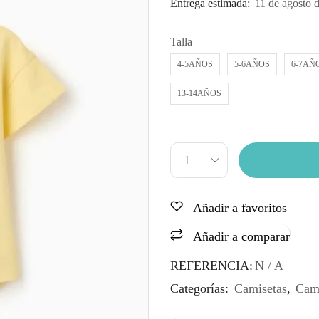
Entrega estimada:
11 de agosto 
Talla
4-5AÑOS
5-6AÑOS
6-7AÑ
13-14AÑOS
Añadir a favoritos
Añadir a comparar
REFERENCIA:
N / A
Categorías:
Camisetas
,
Cami