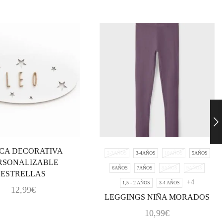
CA DECORATIVA
2-3AÑOS
3-4AÑOS
10AÑOS
5AÑOS
RSONALIZABLE
6AÑOS
7AÑOS
8AÑOS
9AÑOS
ESTRELLAS
+4
1,5 - 2 AÑOS
3-4 AÑOS
12,99
€
LEGGINGS NIÑA MORADOS
10,99
€