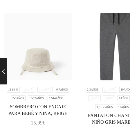
12-18 M
18-24 M
3-5 AÑOS
6-7AÑOS
2-3AÑOS
3-4AÑOS
10AÑO
7-9AÑOS
10-12AÑOS
12-14AÑOS
6AÑOS
7AÑOS
8AÑOS
SOMBRERO CON ENCAJE
1,5 - 2 AÑOS
11AÑOS
PARA BEBÉ Y NIÑA, BEIGE
PANTALON CHAN
NIÑO GRIS MAR
15,99
€