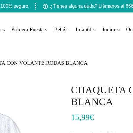
 100% seguro.
¿Tienes alguna duda? Llámanos al 666
es
Primera Puesta
Bebé
Infantil
Junior
Out
A CON VOLANTE,RODAS BLANCA
CHAQUETA 
BLANCA
15,99
€