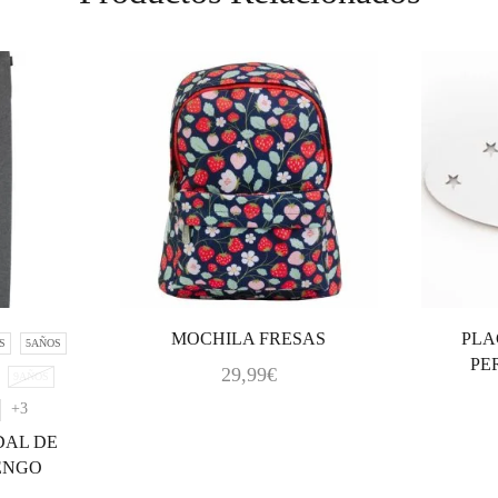
MOCHILA FRESAS
PLA
S
5AÑOS
PE
29,99
€
9AÑOS
+3
DAL DE
ENGO