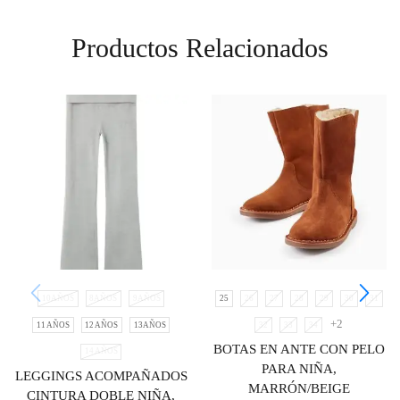
Productos Relacionados
10AÑOS
8AÑOS
9AÑOS
25
26
27
28
29
30
31
+2
11 AÑOS
12 AÑOS
13AÑOS
32
33
34
BOTAS EN ANTE CON PELO
14 AÑOS
PARA NIÑA,
LEGGINGS ACOMPAÑADOS
MARRÓN/BEIGE
CINTURA DOBLE NIÑA,