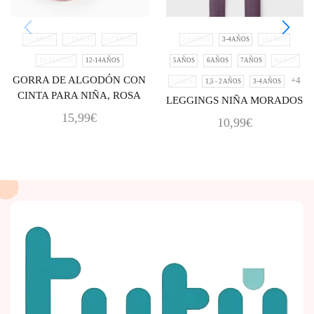
3-5 AÑOS
7-9AÑOS
6-7 AÑOS
2-3AÑOS
3-4AÑOS
10AÑOS
10-12AÑOS
12-14AÑOS
5AÑOS
6AÑOS
7AÑOS
8AÑOS
GORRA DE ALGODÓN CON
+4
9AÑOS
1,5 - 2 AÑOS
3-4 AÑOS
CINTA PARA NIÑA, ROSA
LEGGINGS NIÑA MORADOS
15,99
€
10,99
€