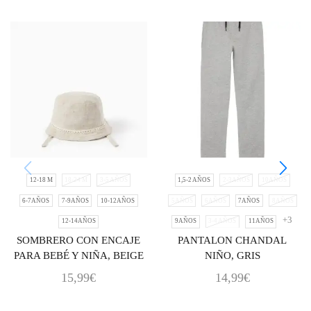
12-18 M
18-24 M
3-5 AÑOS
1,5-2 AÑOS
2-3AÑOS
10AÑOS
6-7AÑOS
7-9AÑOS
10-12AÑOS
5AÑOS
6AÑOS
7AÑOS
8AÑOS
+3
12-14AÑOS
9AÑOS
3-4 AÑOS
11AÑOS
SOMBRERO CON ENCAJE
PANTALON CHANDAL
PARA BEBÉ Y NIÑA, BEIGE
NIÑO, GRIS
15,99
€
14,99
€