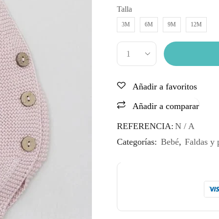
Talla
3M
6M
9M
12M
Añadir a favoritos
Añadir a comparar
REFERENCIA:
N / A
Categorías:
Bebé
,
Faldas y 