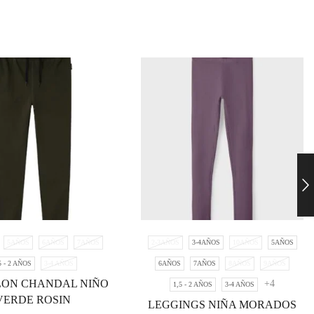
5AÑOS
6AÑOS
7AÑOS
2-3AÑOS
3-4AÑOS
10AÑOS
5AÑOS
5 - 2 AÑOS
3-4 AÑOS
6AÑOS
7AÑOS
8AÑOS
9AÑOS
LON CHANDAL NIÑO
+4
1,5 - 2 AÑOS
3-4 AÑOS
VERDE ROSIN
LEGGINGS NIÑA MORADOS