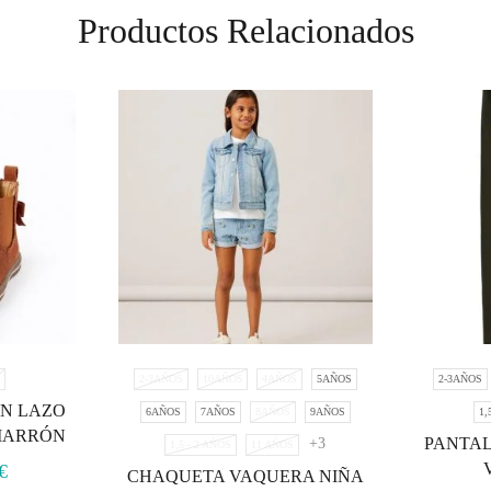
Productos Relacionados
4
2-3AÑOS
10AÑOS
4AÑOS
5AÑOS
2-3AÑOS
ON LAZO
6AÑOS
7AÑOS
8AÑOS
9AÑOS
1,
 MARRÓN
PANTA
+3
1,5 - 2 AÑOS
11 AÑOS
€
CHAQUETA VAQUERA NIÑA