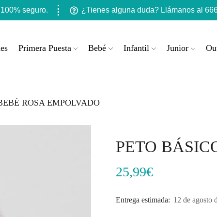
 100% seguro.
¿Tienes alguna duda? Llámanos al 666
es
Primera Puesta
Bebé
Infantil
Junior
Out
 BEBÉ ROSA EMPOLVADO
PETO BÁSIC
25,99
€
Entrega estimada:
12 de agosto 