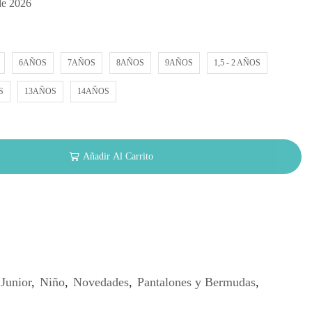
de 2026
6AÑOS
7AÑOS
8AÑOS
9AÑOS
1,5 - 2 AÑOS
S
13AÑOS
14AÑOS
Añadir Al Carrito
Junior
,
Niño
,
Novedades
,
Pantalones y Bermudas
,