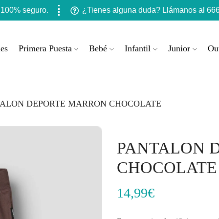
 100% seguro.
¿Tienes alguna duda? Llámanos al 666
es
Primera Puesta
Bebé
Infantil
Junior
Out
TALON DEPORTE MARRON CHOCOLATE
PANTALON 
CHOCOLATE
14,99
€