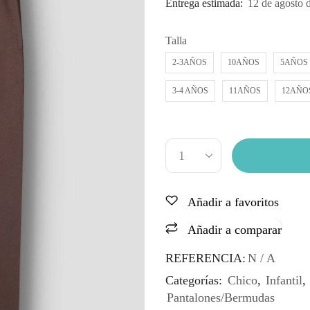
Entrega estimada:
12 de agosto 
Talla
2-3AÑOS
10AÑOS
5AÑOS
3-4 AÑOS
11AÑOS
12AÑO
Añadir a favoritos
Añadir a comparar
REFERENCIA:
N / A
Categorías:
Chico
,
Infantil
,
Pantalones/Bermudas