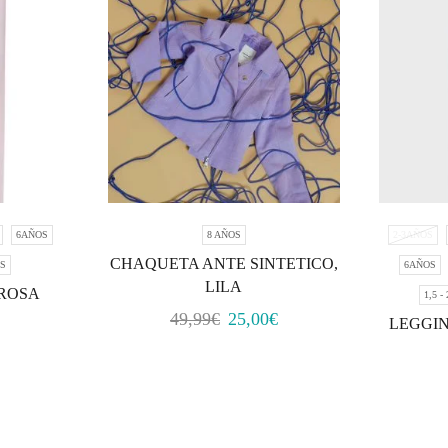
6AÑOS
8 AÑOS
2-3AÑOS
CHAQUETA ANTE SINTETICO,
OS
6AÑOS
LILA
 ROSA
1,5 -
49,99
€
25,00
€
LEGGI