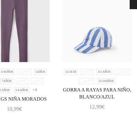
3-4AÑOS
10AÑOS
5AÑOS
12-18 M
18-24 M
3-5 AÑOS
7-9AÑOS
7AÑOS
8AÑOS
9AÑOS
6-7 AÑOS
12-14AÑOS
GORRA A RAYAS PARA NIÑO,
+4
 2 AÑOS
3-4 AÑOS
BLANCO/AZUL
NGS NIÑA MORADOS
12,99
€
10,99
€