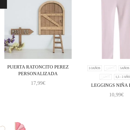
PUERTA RATONCITO PEREZ
2-3AÑOS
4AÑOS
5AÑOS
PERSONALIZADA
7AÑOS
1,5 - 2 AÑ
17,99
€
LEGGINGS NIÑA
10,99
€