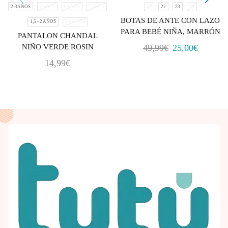
2-3AÑOS
5AÑOS
6AÑOS
7AÑOS
21
22
23
24
BOTAS DE ANTE CON LAZO
1,5 - 2 AÑOS
3-4 AÑOS
PARA BEBÉ NIÑA, MARRÓN
PANTALON CHANDAL
NIÑO VERDE ROSIN
49,99
€
25,00
€
14,99
€