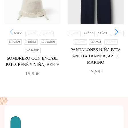
12-18 M
18-24 M
3-5 AÑOS
10AÑOS
8AÑOS
9AÑOS
11AÑOS
6-7AÑOS
7-9AÑOS
10-12AÑOS
12 AÑOS
13AÑOS
14 AÑOS
PANTALONES NIÑA PATA
12-14AÑOS
ANCHA TANNEA, AZUL
SOMBRERO CON ENCAJE
MARINO
PARA BEBÉ Y NIÑA, BEIGE
19,99
€
15,99
€