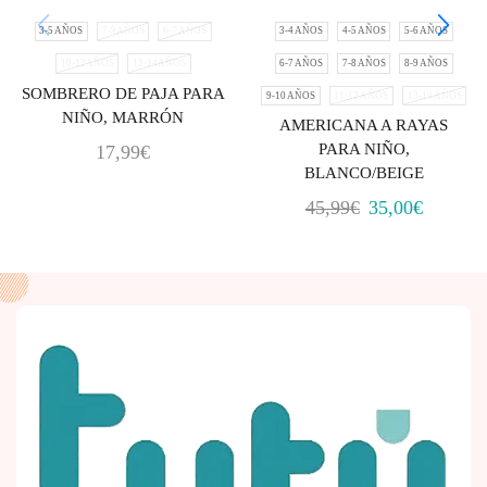
3-5 AÑOS
7-9AÑOS
6-7 AÑOS
3-4 AÑOS
4-5 AÑOS
5-6 AÑOS
10-12AÑOS
12-14AÑOS
6-7 AÑOS
7-8 AÑOS
8-9 AÑOS
SOMBRERO DE PAJA PARA
9-10 AÑOS
11-12 AÑOS
13-14 AÑOS
NIÑO, MARRÓN
AMERICANA A RAYAS
PARA NIÑO,
17,99
€
BLANCO/BEIGE
45,99
€
35,00
€