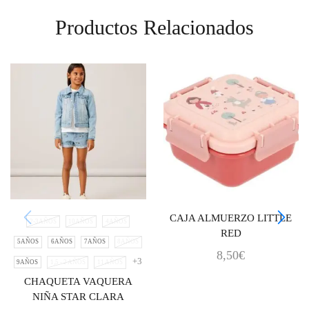
Productos Relacionados
CAJA ALMUERZO LITTLE
2-3AÑOS
10AÑOS
4AÑOS
RED
5AÑOS
6AÑOS
7AÑOS
8AÑOS
8,50
€
+3
9AÑOS
1,5 - 2 AÑOS
11 AÑOS
CHAQUETA VAQUERA
NIÑA STAR CLARA