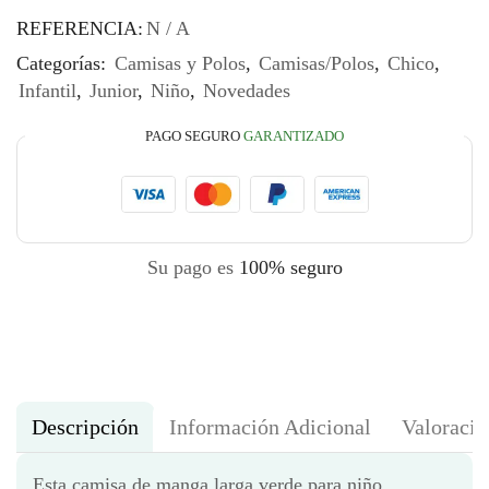
REFERENCIA:
N / A
Categorías:
Camisas y Polos
,
Camisas/Polos
,
Chico
,
Infantil
,
Junior
,
Niño
,
Novedades
PAGO SEGURO
GARANTIZADO
Su pago es
100% seguro
Descripción
Información Adicional
Valoracio
Esta camisa de manga larga verde para niño