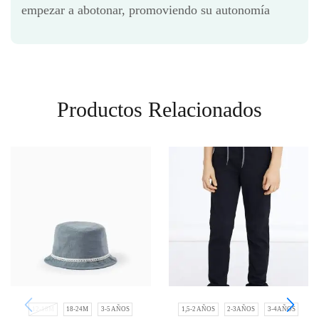
empezar a abotonar, promoviendo su autonomía
Productos Relacionados
12-18M
18-24M
3-5 AÑOS
1,5-2 AÑOS
2-3AÑOS
3-4AÑOS