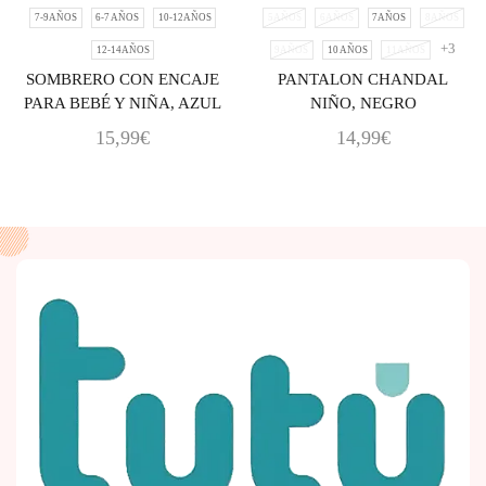
7-9AÑOS
6-7 AÑOS
10-12AÑOS
5AÑOS
6AÑOS
7AÑOS
8AÑOS
+3
12-14AÑOS
9AÑOS
10 AÑOS
11AÑOS
SOMBRERO CON ENCAJE
PANTALON CHANDAL
PARA BEBÉ Y NIÑA, AZUL
NIÑO, NEGRO
15,99
€
14,99
€