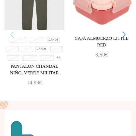
CAJA ALMUERZO LITTLE
1,5-2 AÑOS
2-3AÑOS
10AÑOS
RED
5AÑOS
6AÑOS
7AÑOS
8AÑOS
8,50
€
+3
9AÑOS
3-4 AÑOS
11 AÑOS
PANTALON CHANDAL
NIÑO, VERDE MILITAR
14,99
€