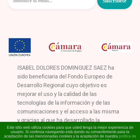
ISABEL DOLORES DOMINGUEZ SAEZ ha
sido beneficiaria del Fondo Europeo de
Desarrollo Regional cuyo objetivo es
mejorar el uso y la calidad de las
tecnologías de la información y de las
comunicaciones y el acceso a las misma
y gracias al que ha desarrollado la
Este sitio web utiliza cookies para que usted tenga la mejor experiencia de
implantación de Solución comercio
usuario. Si continúa navegando está dando su consentimiento para la
aceptación de las mencionadas cookies y la aceptación de nuestra
política de
electrónico y Dinamización de redes