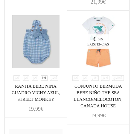
21,99
€
SIN
EXISTENCIAS
1M
3M
6M
9M
12M
6M
9M
12M
24M
3AÑOS
RANITA BEBE NIÑA
CONJUNTO BERMUDA
CUADRO VICHY AZUL,
BEBE NIÑO THE SEA
STREET MONKEY
BLANCO/MELOCOTON,
CANADA HOUSE
19,99
€
19,99
€