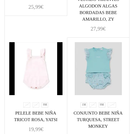
ALGODON ALGAS
25,99
€
BORDADAS BEBE
AMARILLO, ZY
27,99
€
3M
6M
9M
1M
6M
9M
12M
PELELE BEBE NIÑA
CONJUNTO BEBE NIÑA
TRICOT ROSA, YATSI
TURQUESA, STREET
MONKEY
19,99
€