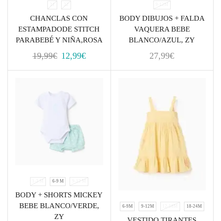
31
32
9-12M
CHANCLAS CON
BODY DIBUJOS + FALDA
ESTAMPADODE STITCH
VAQUERA BEBE
PARABEBÉ Y NIÑA,ROSA
BLANCO/AZUL, ZY
19,99
€
12,99
€
27,99
€
1-3 M
6-9 M
9-12 M
BODY + SHORTS MICKEY
BEBE BLANCO/VERDE,
6-9M
9-12M
12-18M
18-24M
ZY
VESTIDO TIRANTES