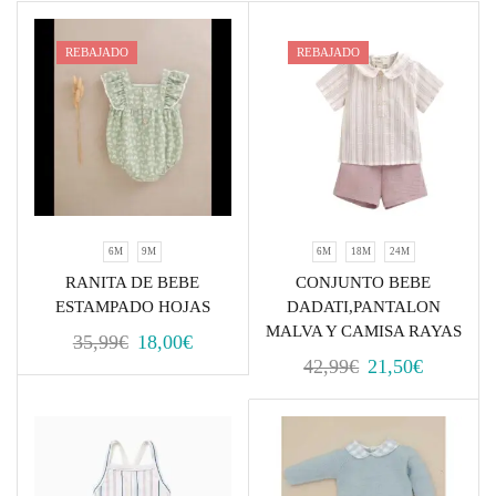
REBAJADO
REBAJADO
6M
9M
6M
18M
24M
RANITA DE BEBE
CONJUNTO BEBE
ESTAMPADO HOJAS
DADATI,PANTALON
MALVA Y CAMISA RAYAS
35,99
€
18,00
€
42,99
€
21,50
€