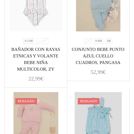
9-12M
18-24M
0 M
0-0M
3M
BAÑADOR CON RAYAS
CONJUNTO BEBE PUNTO
ETNICAS Y VOLANTE
AZUL CUELLO
BEBE NIÑA
CUADROS, PANGASA
MULTICOLOR, ZY
52,99
€
22,99
€
REBAJADO
REBAJADO