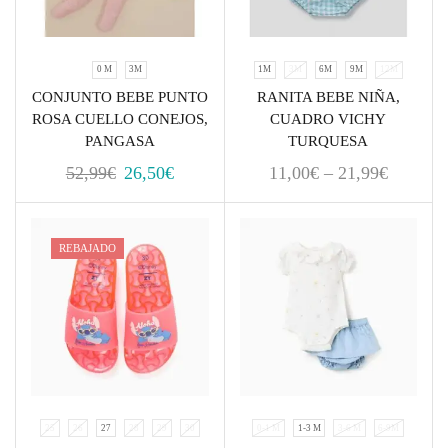
0 M
3M
1M
3M
6M
9M
12M
CONJUNTO BEBE PUNTO
RANITA BEBE NIÑA,
ROSA CUELLO CONEJOS,
CUADRO VICHY
PANGASA
TURQUESA
52,99
€
26,50
€
11,00
€
–
21,99
€
REBAJADO
25
26
27
28
29
30
0-1 M
1-3 M
3-6 M
6-9M