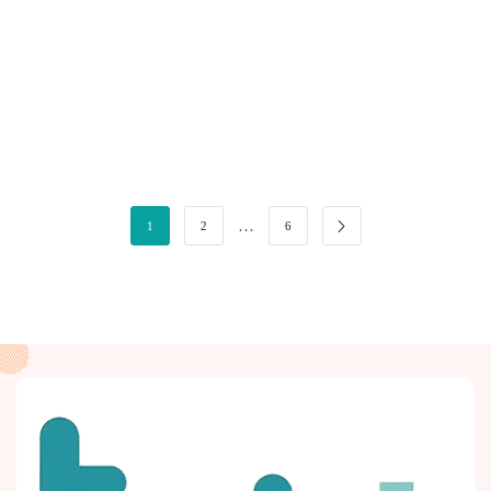
…
1
2
6