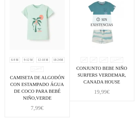
SIN
EXISTENCIAS
6-9 M
9-12 M
12-18 M
18-24M
6M
9M
12M
3AÑOS
CONJUNTO BEBE NIÑO
24-36 M
SURFERS VERDEMAR,
CAMISETA DE ALGODÓN
CANADA HOUSE
CON ESTAMPADO ÁGUA
DE COCO PARA BEBÉ
19,99
€
NIÑO,VERDE
7,99
€