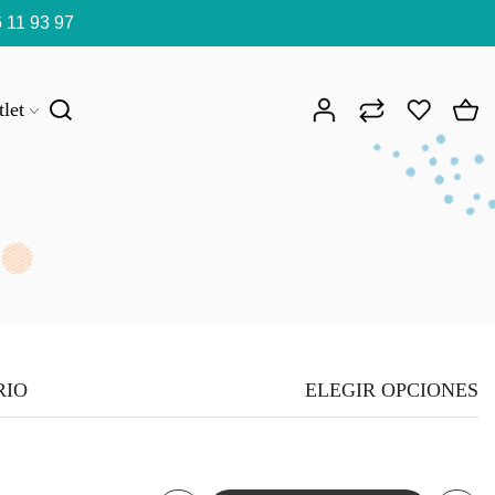
 11 93 97
let
RIO
ELEGIR OPCIONES